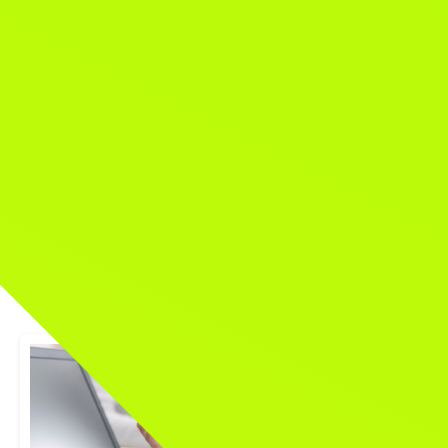
ホーム
開発実績
開発実績
すべて
Web系
制御系
業務系