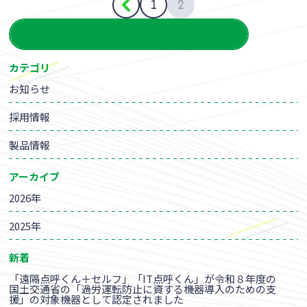
1
2
一覧を見る
カテゴリ
お知らせ
採用情報
製品情報
アーカイブ
2026年
2025年
新着
「遠隔点呼くん＋セルフ」「IT点呼くん」が令和８年度の
国土交通省の「過労運転防止に資する機器導入のための支
援」の対象機器として認定されました