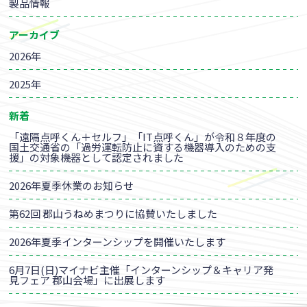
製品情報
アーカイブ
2026年
2025年
新着
「遠隔点呼くん＋セルフ」「IT点呼くん」が令和８年度の
国土交通省の「過労運転防止に資する機器導入のための支
援」の対象機器として認定されました
2026年夏季休業のお知らせ
第62回 郡山うねめまつりに協賛いたしました
2026年夏季インターンシップを開催いたします
6月7日(日)マイナビ主催「インターンシップ＆キャリア発
見フェア 郡山会場」に出展します